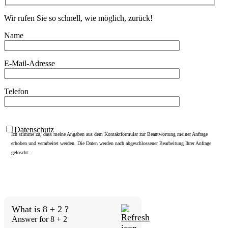
Wir rufen Sie so schnell, wie möglich, zurück!
Name
E-Mail-Adresse
Telefon
Datenschutz
Ich stimme zu, dass meine Angaben aus dem Kontaktformular zur Beantwortung meiner Anfrage
erhoben und verarbeitet werden. Die Daten werden nach abgeschlossener Bearbeitung Ihrer Anfrage
gelöscht.
What is 8 + 2 ?
Answer for 8 + 2