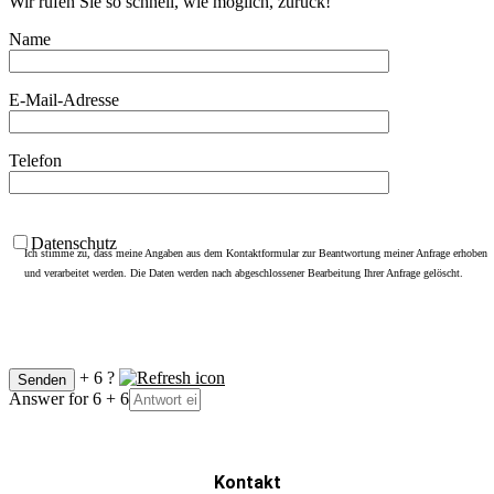
Wir rufen Sie so schnell, wie möglich, zurück!
Name
E-Mail-Adresse
Telefon
Datenschutz
Ich stimme zu, dass meine Angaben aus dem Kontaktformular zur Beantwortung meiner Anfrage erhoben
und verarbeitet werden. Die Daten werden nach abgeschlossener Bearbeitung Ihrer Anfrage gelöscht.
What is 6 + 6 ?
Answer for 6 + 6
Kontakt